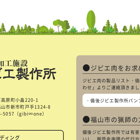
ジビエ肉をお求
ジビエ肉の製品リスト・価
わせ
」よりご連絡頂きまし
石高原町小畠220-1
備後ジビエ製作所パン
県福山市新市町戸手1324-8
85-5057（gibi∞one）
福山市の猟師の
備後ジビエ製作所では有害
ディング
いし、報奨金申請の代行や