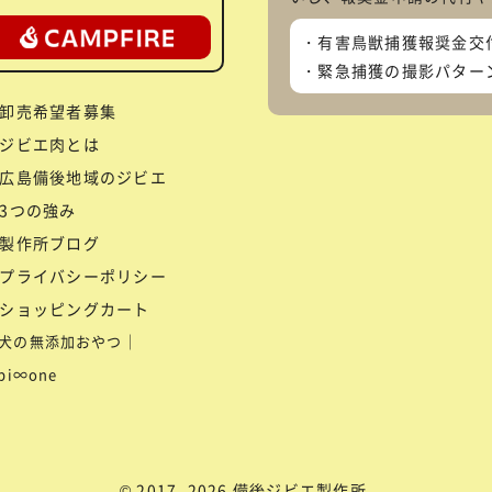
有害鳥獣捕獲報奨金交
緊急捕獲の撮影パター
卸売希望者募集
ジビエ肉とは
広島備後地域のジビエ
3つの強み
製作所ブログ
プライバシーポリシー
ショッピングカート
犬の無添加おやつ｜
ibi∞one
© 2017–2026 備後ジビエ製作所.