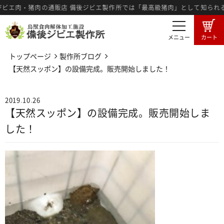
エ肉・猪肉の通販店 備後ジビエ製作所では「最高級猪肉」として知られる広
メニュー
カート
トップページ
製作所ブログ
商品一覧
卸売希望者募集
【天然スッポン】の設備完成。販売開始しました！
卸売商品のご注文
ジビエ肉とは
2019.10.26
【天然スッポン】の設備完成。販売開始しま
広島備後地域のジビエ
ジビエ料理紹介
した！
ジビエ肉の食肉工程
3つの強み
メディア情報
製作所ブログ
特定商法取引に基づく表記
プライバシーポリシー