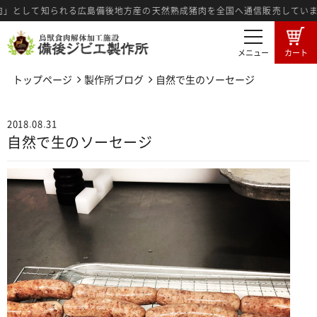
」として知られる広島備後地方産の天然熟成猪肉を全国へ通信販売しています
メニュー
カート
トップページ
製作所ブログ
自然で生のソーセージ
商品一覧
卸売希望者募集
2018.08.31
卸売商品のご注文
ジビエ肉とは
自然で生のソーセージ
広島備後地域のジビエ
ジビエ料理紹介
ジビエ肉の食肉工程
3つの強み
メディア情報
製作所ブログ
特定商法取引に基づく表記
プライバシーポリシー