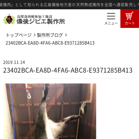
級猪肉」として知られる広島備後地方産の天然熟成猪肉を全国へ通信販売して
メニュー
カート
トップページ
製作所ブログ
商品一覧
卸売希望者募集
23402BCA-EA8D-4FA6-ABC8-E9371285B413
卸売商品のご注文
ジビエ肉とは
2019.11.14
23402BCA-EA8D-4FA6-ABC8-E9371285B413
広島備後地域のジビエ
ジビエ料理紹介
ジビエ肉の食肉工程
3つの強み
メディア情報
製作所ブログ
特定商法取引に基づく表記
プライバシーポリシー