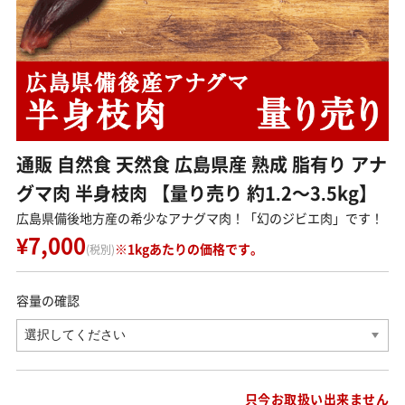
お問い合わせ
ログイン
犬の無添加おやつ｜gibi∞one
通販 自然食 天然食 広島県産 熟成 脂有り アナ
グマ肉 半身枝肉 【量り売り 約1.2～3.5kg】
広島県備後地方産の希少なアナグマ肉！「幻のジビエ肉」です！
¥7,000
※1kgあたりの価格です。
(税別)
容量の確認
只今お取扱い出来ません