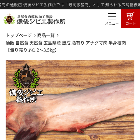
通販店 備後ジビエ製作所では「最高級猪肉」として知られる広島備後地方産
メニュー
カート
トップページ
商品一覧
商品一覧
卸売希望者募集
通販 自然食 天然食 広島県産 熟成 脂有り アナグマ肉 半身枝肉
【量り売り 約1.2～3.5kg】
卸売商品のご注文
ジビエ肉とは
広島備後地域のジビエ
ジビエ料理紹介
ジビエ肉の食肉工程
3つの強み
メディア情報
製作所ブログ
特定商法取引に基づく表記
プライバシーポリシー