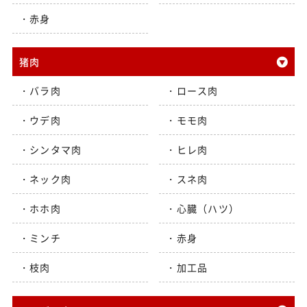
赤身
猪肉
バラ肉
ロース肉
ウデ肉
モモ肉
シンタマ肉
ヒレ肉
ネック肉
スネ肉
ホホ肉
心臓（ハツ）
ミンチ
赤身
枝肉
加工品