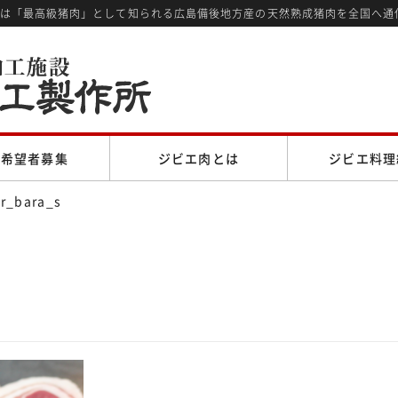
では「最高級猪肉」として知られる広島備後地方産の天然熟成猪肉を全国へ通
売希望者募集
ジビエ肉とは
ジビエ料理
r_bara_s