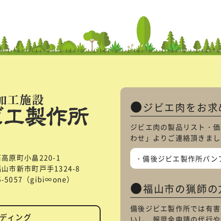
ジビエ肉をお求
ジビエ肉の製品リスト・価
わせ
」よりご連絡頂きまし
石高原町小畠220-1
備後ジビエ製作所パン
県福山市新市町戸手1324-8
85-5057（gibi∞one）
福山市の猟師の
備後ジビエ製作所では有害
ディング
いし、報奨金申請の代行や