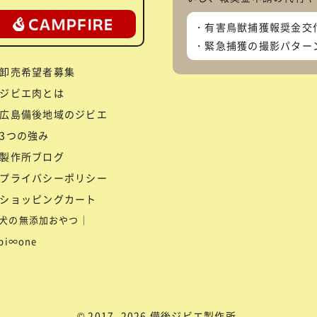
有害鳥獣捕獲報奨金交
緊急捕獲の撮影パター
卸売希望者募集
ジビエ肉とは
広島備後地域のジビエ
3つの強み
製作所ブログ
プライバシーポリシー
ショッピングカート
犬の無添加おやつ｜
ibi∞one
© 2017–2026 備後ジビエ製作所.