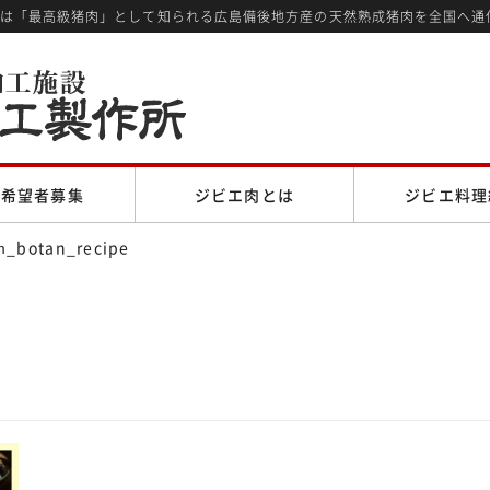
では「最高級猪肉」として知られる広島備後地方産の天然熟成猪肉を全国へ通
売希望者募集
ジビエ肉とは
ジビエ料理
m_botan_recipe