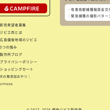
有害鳥獣捕獲報奨金交
緊急捕獲の撮影パター
卸売希望者募集
ジビエ肉とは
広島備後地域のジビエ
3つの強み
製作所ブログ
プライバシーポリシー
ショッピングカート
犬の無添加おやつ｜
ibi∞one
© 2017–2026 備後ジビエ製作所.