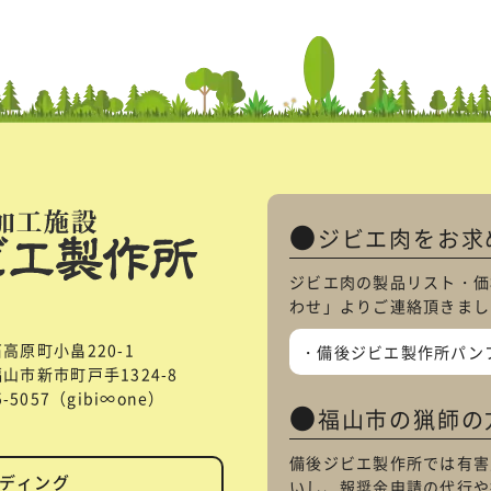
ジビエ肉をお求
ジビエ肉の製品リスト・価
わせ
」よりご連絡頂きまし
石高原町小畠220-1
備後ジビエ製作所パン
県福山市新市町戸手1324-8
85-5057（gibi∞one）
福山市の猟師の
備後ジビエ製作所では有害
ディング
いし、報奨金申請の代行や