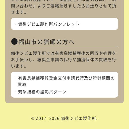
問い合わせ
」よりご連絡頂きましたらお送りさせて頂
きます。
備後ジビエ製作所パンフレット
福山市の猟師の方へ
備後ジビエ製作所では有害鳥獣捕獲後の回収や処理を
お手伝いし、報奨金申請の代行や捕獲個体の買取を行
います。
有害鳥獣捕獲報奨金交付申請代行及び狩猟期間の
買取
緊急捕獲の撮影パターン
© 2017–2026 備後ジビエ製作所.