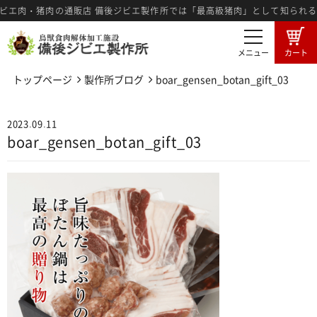
エ肉・猪肉の通販店 備後ジビエ製作所では「最高級猪肉」として知られる
メニュー
カート
トップページ
製作所ブログ
boar_gensen_botan_gift_03
商品一覧
卸売希望者募集
2023.09.11
卸売商品のご注文
ジビエ肉とは
boar_gensen_botan_gift_03
広島備後地域のジビエ
ジビエ料理紹介
ジビエ肉の食肉工程
3つの強み
メディア情報
製作所ブログ
特定商法取引に基づく表記
プライバシーポリシー