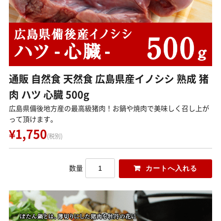
お問い合わせ
ログイン
犬の無添加おやつ｜gibi∞one
通販 自然食 天然食 広島県産イノシシ 熟成 猪
肉 ハツ 心臓 500g
広島県備後地方産の最高級猪肉！お鍋や焼肉で美味しく召し上が
って頂けます。
¥1,750
(税別)
数量