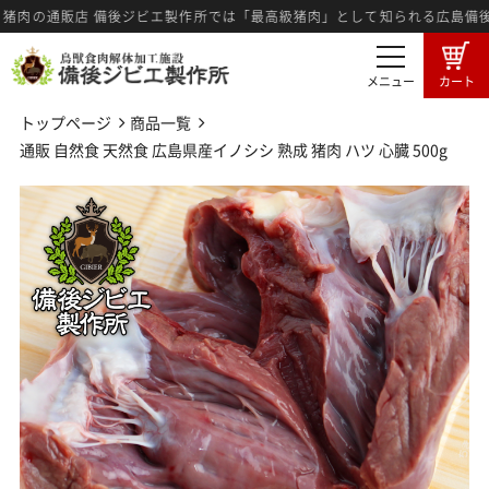
販店 備後ジビエ製作所では「最高級猪肉」として知られる広島備後地方産
メニュー
カート
トップページ
商品一覧
商品一覧
卸売希望者募集
通販 自然食 天然食 広島県産イノシシ 熟成 猪肉 ハツ 心臓 500g
卸売商品のご注文
ジビエ肉とは
広島備後地域のジビエ
ジビエ料理紹介
ジビエ肉の食肉工程
3つの強み
メディア情報
製作所ブログ
特定商法取引に基づく表記
プライバシーポリシー