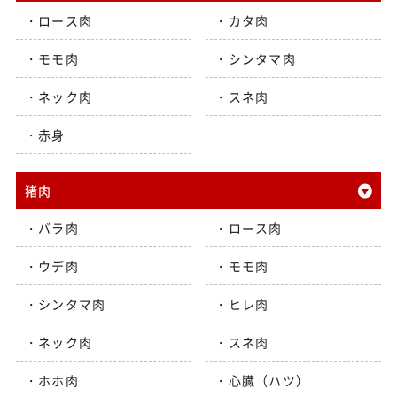
ロース肉
カタ肉
モモ肉
シンタマ肉
ネック肉
スネ肉
赤身
猪肉
バラ肉
ロース肉
ウデ肉
モモ肉
シンタマ肉
ヒレ肉
ネック肉
スネ肉
ホホ肉
心臓（ハツ）