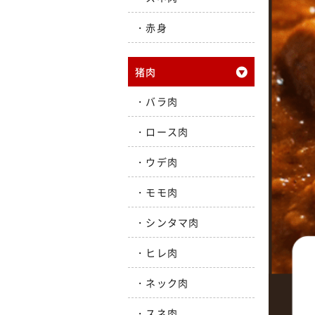
赤身
猪肉
バラ肉
ロース肉
ウデ肉
モモ肉
シンタマ肉
ヒレ肉
ネック肉
スネ肉