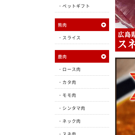
ペットギフト
熊肉
スライス
鹿肉
ロース肉
カタ肉
モモ肉
シンタマ肉
ネック肉
スネ肉