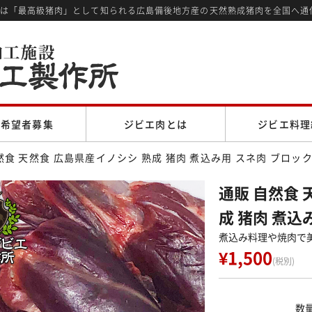
では「最高級猪肉」として知られる広島備後地方産の天然熟成猪肉を全国へ通
売希望者募集
ジビエ肉とは
ジビエ料理
然食 天然食 広島県産イノシシ 熟成 猪肉 煮込み用 スネ肉 ブロック 
通販 自然食 
成 猪肉 煮込み
煮込み料理や焼肉で
¥1,500
(税別)
数