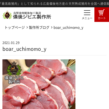
最高級猪肉」として知られる広島備後地方産の天然熟成猪肉を全国へ通信販
メニュー
カート
トップページ
製作所ブログ
boar_uchimomo_y
商品一覧
卸売希望者募集
2021.01.29
卸売商品のご注文
ジビエ肉とは
boar_uchimomo_y
広島備後地域のジビエ
ジビエ料理紹介
ジビエ肉の食肉工程
3つの強み
メディア情報
製作所ブログ
特定商法取引に基づく表記
プライバシーポリシー