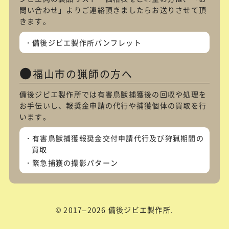
問い合わせ
」よりご連絡頂きましたらお送りさせて頂
きます。
備後ジビエ製作所パンフレット
福山市の猟師の方へ
備後ジビエ製作所では有害鳥獣捕獲後の回収や処理を
お手伝いし、報奨金申請の代行や捕獲個体の買取を行
います。
有害鳥獣捕獲報奨金交付申請代行及び狩猟期間の
買取
緊急捕獲の撮影パターン
© 2017–2026 備後ジビエ製作所.