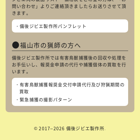
問い合わせ
」よりご連絡頂きましたらお送りさせて頂
きます。
備後ジビエ製作所パンフレット
福山市の猟師の方へ
備後ジビエ製作所では有害鳥獣捕獲後の回収や処理を
お手伝いし、報奨金申請の代行や捕獲個体の買取を行
います。
有害鳥獣捕獲報奨金交付申請代行及び狩猟期間の
買取
緊急捕獲の撮影パターン
© 2017–2026 備後ジビエ製作所.