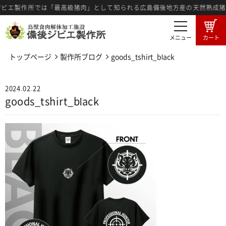
ビエ製作所では「最高級猪肉」として知られる広島備後地方産の天然熟成猪
メニュー
カート
トップページ
製作所ブログ
goods_tshirt_black
商品一覧
卸売希望者募集
2024.02.22
卸売商品のご注文
ジビエ肉とは
goods_tshirt_black
広島備後地域のジビエ
ジビエ料理紹介
ジビエ肉の食肉工程
3つの強み
メディア情報
製作所ブログ
特定商法取引に基づく表記
プライバシーポリシー