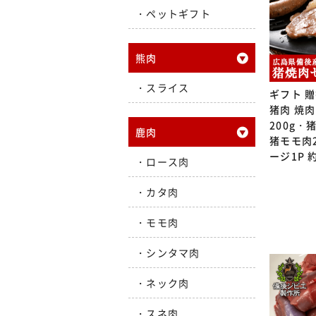
ペットギフト
熊肉
スライス
ギフト 
猪肉 焼
200g・
鹿肉
猪モモ肉
ージ1P 
ロース肉
カタ肉
モモ肉
シンタマ肉
ネック肉
スネ肉