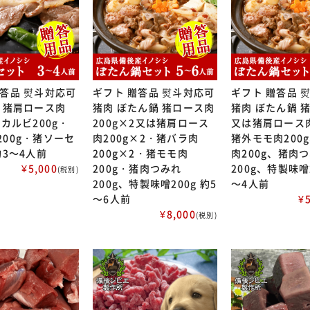
贈答品 熨斗対応可
ギフト 贈答品 熨斗対応可
ギフト 贈答品 
肉 猪肩ロース肉
猪肉 ぼたん鍋 猪ロース肉
猪肉 ぼたん鍋 
猪カルビ200g・
200g×2又は猪肩ロース
又は猪肩ロース肉
200g・猪ソーセ
肉200g×2・猪バラ肉
猪外モモ肉200
約3～4人前
200g×2・猪モモ肉
肉200g、猪肉
¥5,000
200g・猪肉つみれ
200g、特製味噌2
(税別)
200g、特製味噌200g 約5
～4人前
～6人前
¥
¥8,000
(税別)