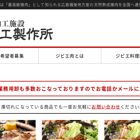
では「最高級猪肉」として知られる広島備後地方産の天然熟成猪肉を全国へ通
売希望者募集
ジビエ肉とは
ジビエ料理
業務用卸も多数おこなっておりますのでお電話かメールに
在庫切れになっている商品でも一度お気軽に
お問い合わせ
ください