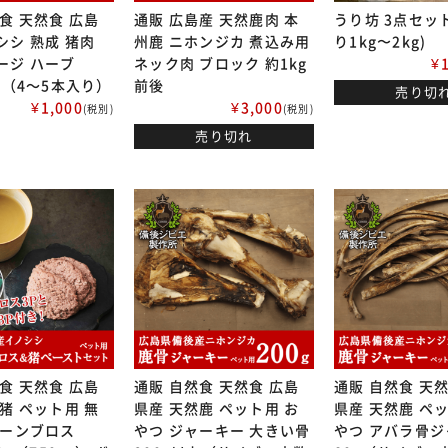
食 天然食 広島
通販 広島産 天然鹿肉 本
うり坊 3点セット
シシ 熟成 猪肉
州鹿 ニホンジカ 煮込み用
り1kg〜2kg)
ージ ハーブ
ネック肉 ブロック 約1kg
¥
後（4～5本入り）
前後
売り切
¥1,000
¥3,000
(税別)
(税別)
売り切れ
食 天然食 広島
通販 自然食 天然食 広島
通販 自然食 天
猪 ペット用 無
県産 天然鹿 ペット用 お
県産 天然鹿 ペ
ボーンブロス
やつ ジャーキー 大きい骨
やつ アバラ骨