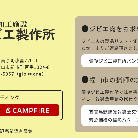
ジビエ肉をお求
ジビエ肉の製品リスト・価
わせ
」よりご連絡頂きまし
石高原町小畠220-1
備後ジビエ製作所パン
県福山市新市町戸手1324-8
85-5057（gibi∞one）
福山市の猟師の
備後ジビエ製作所では有害
ディング
いし、報奨金申請の代行や
有害鳥獣捕獲報奨金交
緊急捕獲の撮影パター
卸売希望者募集