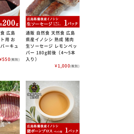
然食 広島
通販 自然食 天然食 広島
ット用 お
県産イノシシ 熟成 猪肉
レバーキュ
生ソーセージ レモンペッ
パー 180g前後（4～5本
¥550
入り）
(税別)
¥1,000
(税別)