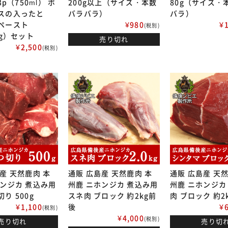
3p（750ml） ボ
200g以上（サイズ・本数
80g（サイズ・
スの入ったと
バラバラ）
バラ）
ペースト
¥980
¥
(税別)
0g）セット
売り切れ
¥2,500
(税別)
産 天然鹿肉 本
通販 広島産 天然鹿肉 本
通販 広島産 天
ホンジカ 煮込み用
州鹿 ニホンジカ 煮込み用
州鹿 ニホンジカ
り 500g
スネ肉 ブロック 約2kg前
肉 ブロック 約2
¥1,100
後
¥
(税別)
¥4,000
(税別)
売り切れ
売り切