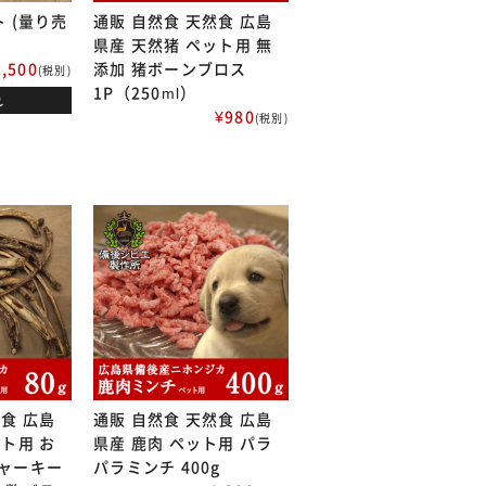
 (量り売
通販 自然食 天然食 広島
県産 天然猪 ペット用 無
1,500
添加 猪ボーンブロス
(税別)
1P（250ml）
れ
¥980
(税別)
然食 広島
通販 自然食 天然食 広島
ット用 お
県産 鹿肉 ペット用 パラ
ジャーキー
パラミンチ 400g