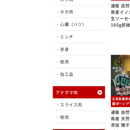
通販 自然
ホホ肉
県産イノ
生ソーセ
心臓（ハツ）
180g前
ミンチ
赤身
枝肉
加工品
アナグマ肉
スライス肉
通販 自然
枝肉
県産 天然
添加 猪