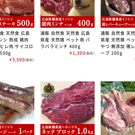
食 天然食 広島
通販 自然食 天然食 広島
通販 自然食 天
シシ 熟成 猪肉
県産 天然猪 ペット用 パ
県産 天然猪 ペ
 ヒレ肉 サイコロ
ラパラミンチ 400g
やつ 無添加 猪
500g
¥1,300
ーブ 200g
(税別)
¥3,500
(税別)