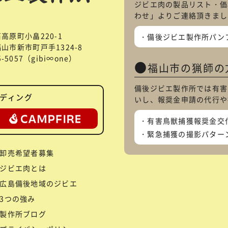
ジビエ肉の製品リスト・価
わせ
」よりご連絡頂きまし
石高原町小畠220-1
備後ジビエ製作所パン
県福山市新市町戸手1324-8
85-5057（gibi∞one）
福山市の猟師の
備後ジビエ製作所では有害
ディング
いし、報奨金申請の代行や
有害鳥獣捕獲報奨金交
緊急捕獲の撮影パター
卸売希望者募集
ジビエ肉とは
広島備後地域のジビエ
3つの強み
製作所ブログ