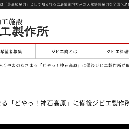
では「最高級猪肉」として知られる広島備後地方産の天然熟成猪肉を全国へ通
売希望者募集
ジビエ肉とは
ジビエ料理
Mふくやまのあさまる「どやっ！神石高原」に備後ジビエ製作所が
まる「どやっ！神石高原」に備後ジビエ製作