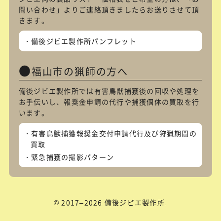
問い合わせ
」よりご連絡頂きましたらお送りさせて頂
きます。
備後ジビエ製作所パンフレット
福山市の猟師の方へ
備後ジビエ製作所では有害鳥獣捕獲後の回収や処理を
お手伝いし、報奨金申請の代行や捕獲個体の買取を行
います。
有害鳥獣捕獲報奨金交付申請代行及び狩猟期間の
買取
緊急捕獲の撮影パターン
© 2017–2026 備後ジビエ製作所.