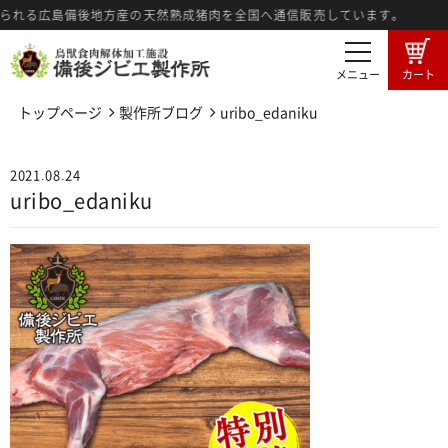
られる広島備後地方産の天然熟成猪肉を全国へ通信販売しています。
メニュー
カート
トップページ
製作所ブログ
uribo_edaniku
商品一覧
卸売希望者募集
2021.08.24
卸売商品のご注文
ジビエ肉とは
uribo_edaniku
広島備後地域のジビエ
ジビエ料理紹介
ジビエ肉の食肉工程
3つの強み
メディア情報
製作所ブログ
特定商法取引に基づく表記
プライバシーポリシー